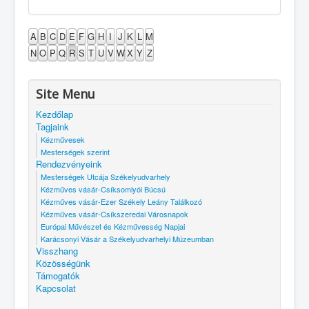
A
B
C
D
E
F
G
H
I
J
K
L
M
N
O
P
Q
R
S
T
U
V
W
X
Y
Z
Site Menu
Kezdőlap
Tagjaink
Kézművesek
Mesterségek szerint
Rendezvényeink
Mesterségek Utcája Székelyudvarhely
Kézműves vásár-Csíksomlyói Búcsú
Kézműves vásár-Ezer Székely Leány Találkozó
Kézműves vásár-Csíkszeredai Városnapok
Európai Művészet és Kézművesség Napjai
Karácsonyi Vásár a Székelyudvarhelyi Múzeumban
Visszhang
Közösségünk
Támogatók
Kapcsolat