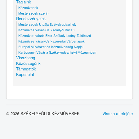
Tagjaink
Kézművesek
Mesterségek szerint
Rendezvényeink
Mesterségek Utcája Székelyudvarhely
Kézműves vásár-Csíksomlyói Búcsú
Kézműves vásár-Ezer Székely Leány Találkozó
Kézműves vásár-Csíkszeredai Városnapok
Európai Művészet és Kézművesség Napjai
Karácsonyi Vásár a Székelyudvarhelyi Múzeumban
Visszhang
Közösségünk
Támogatók
Kapcsolat
© 2026 SZÉKELYFÖLDI KÉZMŰVESEK
Vissza a tetejére