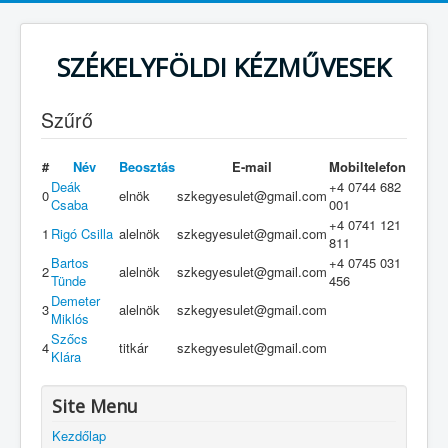
SZÉKELYFÖLDI KÉZMŰVESEK
Szűrő
#
Név
Beosztás
E-mail
Mobiltelefon
Deák
+4 0744 682
0
elnök
szkegyesulet@gmail.com
Csaba
001
+4 0741 121
1
Rigó Csilla
alelnök
szkegyesulet@gmail.com
811
Bartos
+4 0745 031
2
alelnök
szkegyesulet@gmail.com
Tünde
456
Demeter
3
alelnök
szkegyesulet@gmail.com
Miklós
Szőcs
4
titkár
szkegyesulet@gmail.com
Klára
Site Menu
Kezdőlap